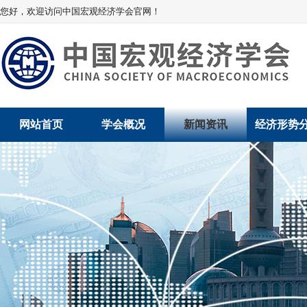
您好，欢迎访问中国宏观经济学会官网！
网站首页
学会概况
新闻资讯
经济形势
学会介绍
新闻动态
经济数据概
学术委员会
党建动态
数说经济
学会领导
学会动态
经济运行与
组织机构
会员动态
产业发展
法律顾问
地方动态
创新高技术产