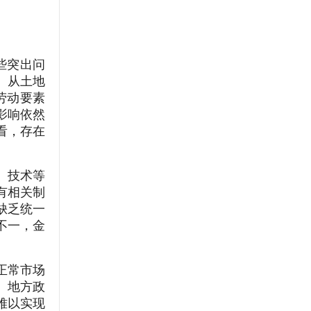
些突出问
。从土地
劳动要素
影响依然
看，存在
、技术等
有相关制
缺乏统一
不一，金
正常市场
。地方政
难以实现