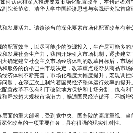
绕如何认识和深入推进要素市场化配置改革，本刊记者对
院副院长范欣、清华大学中国经济思想与实践研究院首席
赋和发展活力。请谈谈当前深化要素市场化配置改革有着
源的配置效率，以尽可能少的资源投入，生产尽可能多的
放和发展社会生产力，我国开始引入市场机制，逐步建立
四大确定建立社会主义市场经济体制的改革目标后，市场
品和服务的价格已由市场决定，改革重点逐渐从商品市场
场经济体制不断完善，市场化程度大幅度提升，宏观调控
等问题，在深层次上制约着国民经济整体运行效率的提升
化配置改革不仅有利于破除地方保护和市场分割，也有利
发和释放超大规模市场潜力，畅通国民经济循环，不断增
略层面的重大部署，受到党中央、国务院的高度重视。当
面深化改革的一项重要任务，具有很强的现实针对性。