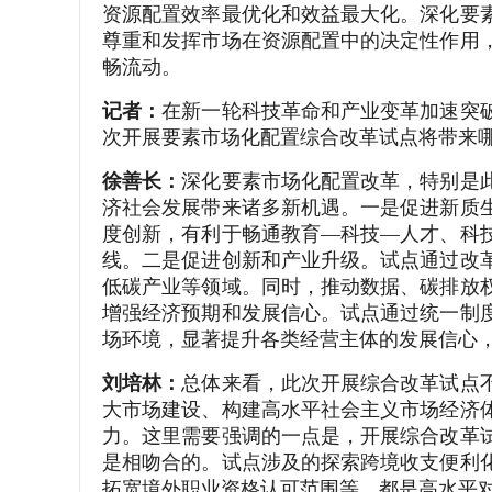
资源配置效率最优化和效益最大化。深化要
尊重和发挥市场在资源配置中的决定性作用
畅流动。
记者：
在新一轮科技革命和产业变革加速突
次开展要素市场化配置综合改革试点将带来
徐善长：
深化要素市场化配置改革，特别是
济社会发展带来诸多新机遇。一是促进新质
度创新，有利于畅通教育—科技—人才、科
线。二是促进创新和产业升级。试点通过改
低碳产业等领域。同时，推动数据、碳排放
增强经济预期和发展信心。试点通过统一制
场环境，显著提升各类经营主体的发展信心
刘培林：
总体来看，此次开展综合改革试点
大市场建设、构建高水平社会主义市场经济
力。这里需要强调的一点是，开展综合改革
是相吻合的。试点涉及的探索跨境收支便利
拓宽境外职业资格认可范围等，都是高水平