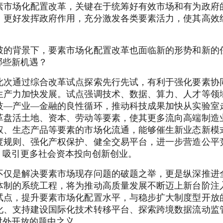
素市场化配置改革，关键在于统筹好有效市场和有为政府
，更好发挥政府作用，充分激发各类要素活力，使其高效
破的背景下，要素市场化配置改革也面临新的形势和新的
哪些新机遇？
此次通过综合改革试点探索先行先试，有利于强化要素协
生产力加快发展。试点强调技术、数据、算力、人才等领
技—产业—金融的良性循环，推动科技成果加快从实验室
革盘活土地、资本、劳动等要素，使其更多流向高端制造
权、生态产品等要素的市场化流通，能够催生新业态新模
度规则、强化产权保护、健全交易平台，进一步营造公平
，吸引更多社会资本投向创新创业。
不仅是解决要素市场现存问题的破题之举，更是纵深推进
体制的系统工程，将为推动高质量发展不断迈上新台阶注
试点，提升要素市场化配置水平，与稳步扩大制度型开放
化、支持建设国际化技术转移平台、探索跨境数据流动监
对外开放的题中之义。