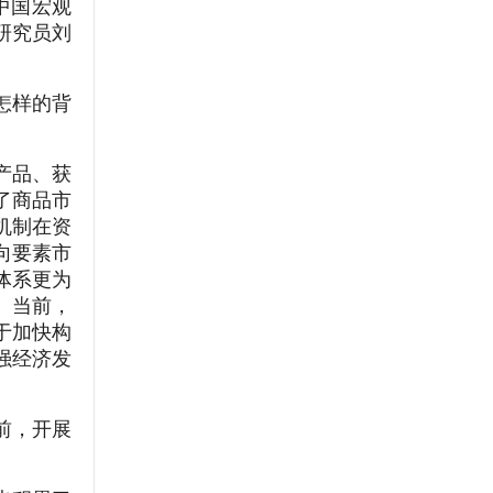
中国宏观
研究员刘
怎样的背
产品、获
了商品市
机制在资
向要素市
体系更为
。当前，
于加快构
强经济发
前，开展