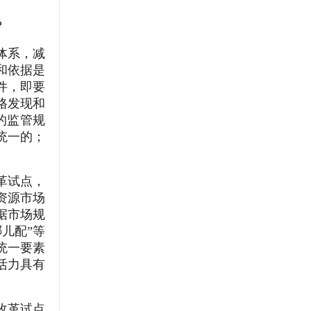
？
体系，减
和依据是
件，即要
格发现和
的监管规
统一的；
革试点，
资源市场
据市场规
儿配”等
统一要素
活力具有
改革试点