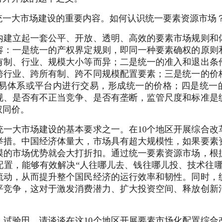
统一大市场建设的重要内容。如何认识统一要素资源市场
内建立起一套公平、开放、透明、高效的要素市场规则和
容：一是统一的产权界定规则，即同一种要素确权的原则
有制、行业、规模大小等而异；二是统一的准入和退出条
跨行业、跨所有制、跨不同规模配置要素；三是统一的价
易体系或平台内进行交易，形成统一的价格；四是统一
规、是否有不正当竞争、是否有垄断，监管尺度和标准是
权同价。
统一大市场建设的基本要求之一。在10个地区开展综合改
举措。中国经济体量大，市场具有超大规模性，如果要素
模的市场优势就会大打折扣。通过统一要素资源市场，根
置，能够有效解决“人往哪儿去、钱往哪儿投、技术往哪
流动，从而提升整个国民经济的运行效率和韧性。同时，
平竞争，这对于激发消费潜力、扩大投资空间、释放创新
试验田。请谈谈在这10个地区开展要素市场化配置综合