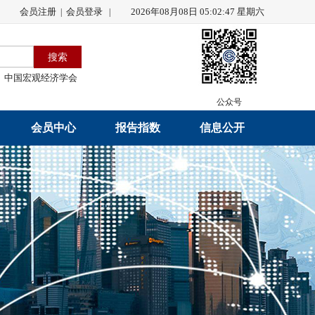
会员注册
会员登录
2026年08月08日 05:02:48 星期六
|
|
中国宏观经济学会
公众号
会员中心
报告指数
信息公开
会员名录
研究报告
学会章程
会员注册
学会会刊
年度工作报告
入会申请
数据解读
财务工作报告
会员管理办法
指数发布
新闻发言人制度
中宏通讯
学术自律制度