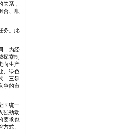
的关系，
组合、顺
任务。此
同，为经
域探索制
走向生产
业、绿色
式。三是
竞争的市
全国统一
入强劲动
的要求也
管方式、