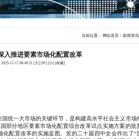
行
贸易与流通
政策图解
价格指数
当前位置：
网站首页
>
新闻资讯
| 深入推进要素市场化配置改革
025-11-17 08:49:51
[大]
[中]
[小]
[
收藏
]
全国统一大市场的关键环节，是构建高水平社会主义市场
全国部分地区要素市场化配置综合改革试点实施方案的批
场化配置改革的实施蓝图。党的二十届四中全会作出了“