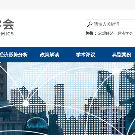
热搜：
宏观经济
经济学会
经济形势分析
政策解读
学术评议
典型案例
经济数据概览
发展改革令
优秀改革案例
地方政府
数说经济
规范性文件
世界一流企业
国有企业
经济运行与调节
规划文本
优秀论文著作
民营企业
产业发展
公告
创新高技术产业运
通知