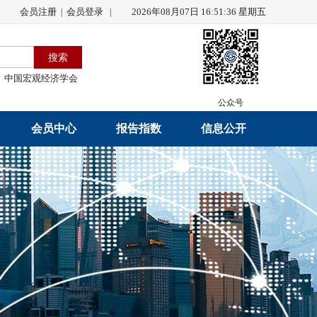
会员注册
会员登录
2026年08月07日 16:51:38 星期五
|
|
中国宏观经济学会
公众号
会员中心
报告指数
信息公开
会员名录
研究报告
学会章程
会员注册
学会会刊
年度工作报告
入会申请
数据解读
财务工作报告
会员管理办法
指数发布
新闻发言人制度
中宏通讯
学术自律制度