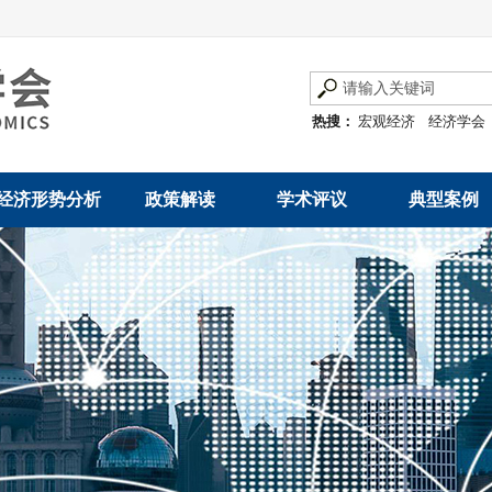
热搜：
宏观经济
经济学会
经济形势分析
政策解读
学术评议
典型案例
经济数据概览
发展改革令
优秀改革案例
地方政府
数说经济
规范性文件
世界一流企业
国有企业
经济运行与调节
规划文本
优秀论文著作
民营企业
产业发展
公告
创新高技术产业运
通知