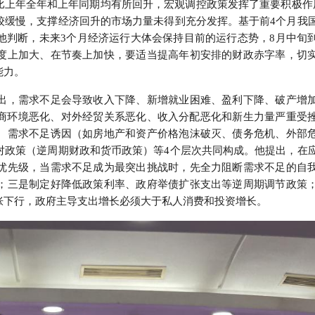
比上年全年和上年同期均有所回升，宏观调控政策发挥了重要积极作用
较缓慢，支撑经济回升的市场力量未得到充分发挥。基于前4个月我
他判断，未来3个月经济运行大体会保持目前的运行态势，8月中旬
度上加大、在节奏上加快，要适当提高年初安排的财政赤字率，切
能力。
出，需求不足会导致收入下降、新增就业困难、盈利下降、破产增
营商环境恶化、对外经贸关系恶化、收入分配恶化和新生力量严重受
、需求不足诱因（如房地产和资产价格泡沫破灭、债务危机、外部
对政策（逆周期财政和货币政策）等4个层次共同构成。他提出，在
优先级，当需求不足成为最突出挑战时，先全力阻断需求不足的自
；三是制定好降低政策利率、政府举债扩张支出等逆周期调节政策
胀下行，政府主导支出增长必须大于私人消费和投资增长。