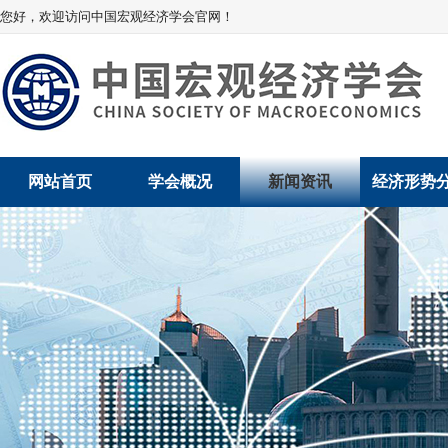
您好，欢迎访问中国宏观经济学会官网！
网站首页
学会概况
新闻资讯
经济形势
学会介绍
新闻动态
经济数据概
学术委员会
党建动态
数说经济
学会领导
学会动态
经济运行与
组织机构
会员动态
产业发展
法律顾问
地方动态
创新高技术产