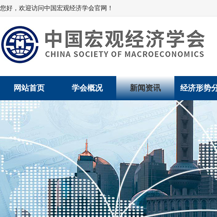
您好，欢迎访问中国宏观经济学会官网！
网站首页
学会概况
新闻资讯
经济形势
学会介绍
新闻动态
经济数据概
学术委员会
党建动态
数说经济
学会领导
学会动态
经济运行与
组织机构
会员动态
产业发展
法律顾问
地方动态
创新高技术产