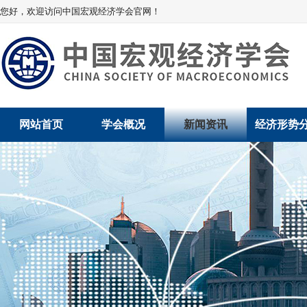
您好，欢迎访问中国宏观经济学会官网！
网站首页
学会概况
新闻资讯
经济形势
学会介绍
新闻动态
经济数据概
学术委员会
党建动态
数说经济
学会领导
学会动态
经济运行与
组织机构
会员动态
产业发展
法律顾问
地方动态
创新高技术产