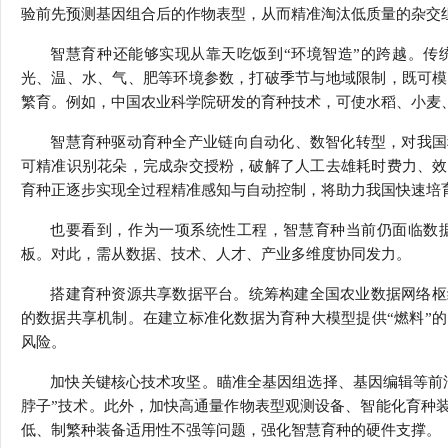
验前先预测基因组合后的作物表型，从而精准淘汰低质量的杂交
智慧育种还能够实现从靠天吃饭到“环境智造”的跨越。传
光、温、水、气、肥等环境参数，打破季节与地域限制，既可模
繁育。例如，中国农业科学院研发的育种技术，可使水稻、小麦、
智慧育种驱动育种全产业链向自动化、数智化转型，对我国
可精准识别花朵，完成杂交授粉，破解了人工去雄耗时费力、效
育种正逐步实现全过程精准感知与自动控制，将助力我国快速培
也要看到，作为一项系统性工程，智慧育种当前仍面临数
板。对此，需从数据、技术、人才、产业多维度协同发力。
搭建育种资源共享数据平台。统筹构建全国农业数据网络枢
的数据共享机制。在建立标准化数据为育种大模型提供“燃料”
风险。
加快关键核心技术攻坚。瞄准全基因组选择、基因编辑等前
脖子”技术。此外，加快高通量作物表型观测设备、智能化育种
低、制繁种装备适用性不强等问题，强化智慧育种的硬件支撑。