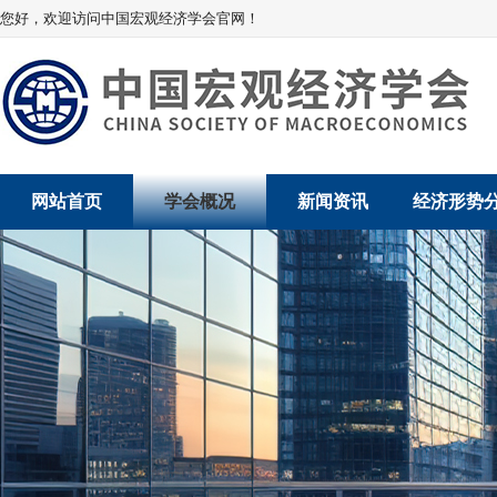
您好，欢迎访问中国宏观经济学会官网！
网站首页
学会概况
新闻资讯
经济形势
学会介绍
新闻动态
经济数据概
学术委员会
党建动态
数说经济
学会领导
学会动态
经济运行与
组织机构
会员动态
产业发展
法律顾问
地方动态
创新高技术产