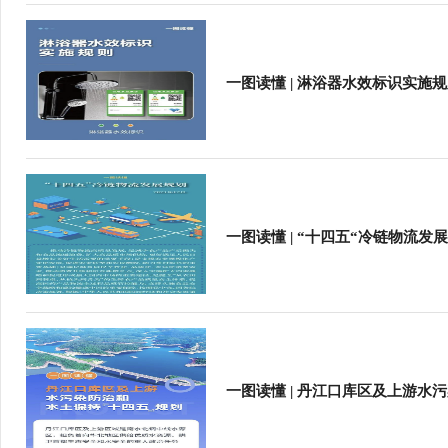
行
学会章程
贸易与流
特邀研究员
价格指数
一图读懂 | 淋浴器水效标识实施
一图读懂 | “十四五“冷链物流发
一图读懂 | 丹江口库区及上游水