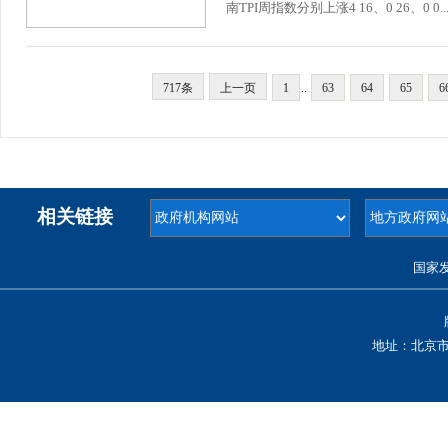
南TPI周指数分别上涨4 16、0 26、0 0..
717条
上一页
1
..
63
64
65
6
相关链接
国家
地址：北京市