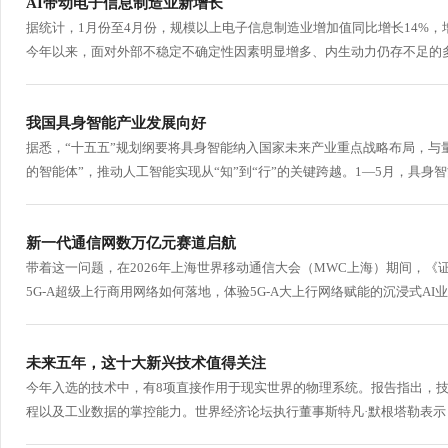
AI带动电子信息制造业新增长
行
据统计，1月份至4月份，规模以上电子信息制造业增加值同比增长14%，增速
学会章程
贸易与流
今年以来，面对外部不稳定不确定性因素明显增多、内生动力仍存不足的多
特邀研究员
价格指数
我国具身智能产业发展向好
据悉，“十五五”规划纲要将具身智能纳入国家未来产业重点战略布局，与
的智能体”，推动人工智能实现从“知”到“行”的关键跨越。1—5月，具身智能产
新一代通信网数万亿元赛道启航
带着这一问题，在2026年上海世界移动通信大会（MWC上海）期间，《
5G-A超级上行商用网络如何落地，体验5G-A大上行网络赋能的沉浸式AI
未来五年，这十大新兴技术值得关注
今年入选的技术中，有8项直接作用于现实世界的物理系统。报告指出，
程以及工业数据的掌控能力。世界经济论坛执行董事斯特凡·默根塔勒表示，