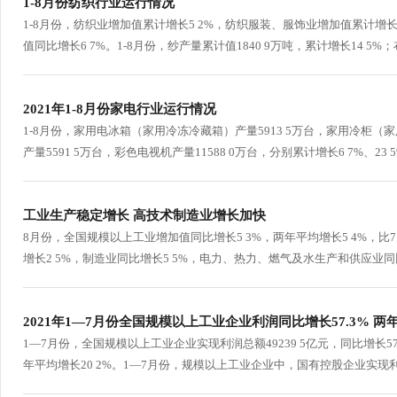
1-8月份纺织行业运行情况
行
1-8月份，纺织业增加值累计增长5 2%，纺织服装、服饰业增加值累计增长
学会章程
贸易与流
值同比增长6 7%。1-8月份，纱产量累计值1840 9万吨，累计增长14 5%；
特邀研究员
价格指数
2021年1-8月份家电行业运行情况
1-8月份，家用电冰箱（家用冷冻冷藏箱）产量5913 5万台，家用冷柜（家用
产量5591 5万台，彩色电视机产量11588 0万台，分别累计增长6 7%、23 5%、
工业生产稳定增长 高技术制造业增长加快
8月份，全国规模以上工业增加值同比增长5 3%，两年平均增长5 4%，比
增长2 5%，制造业同比增长5 5%，电力、热力、燃气及水生产和供应业同比增
2021年1—7月份全国规模以上工业企业利润同比增长57.3% 两年
1—7月份，全国规模以上工业企业实现利润总额49239 5亿元，同比增长57
年平均增长20 2%。1—7月份，规模以上工业企业中，国有控股企业实现利润总