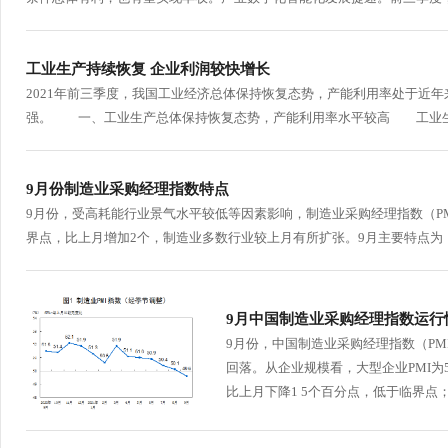
工业生产持续恢复 企业利润较快增长
2021年前三季度，我国工业经济总体保持恢复态势，产能利用率处于近
强。 一、工业生产总体保持恢复态势，产能利用率水平较高 工业生产继
9月份制造业采购经理指数特点
9月份，受高耗能行业景气水平较低等因素影响，制造业采购经理指数（PM
界点，比上月增加2个，制造业多数行业较上月有所扩张。9月主要特点为：一
9月中国制造业采购经理指数运行
9月份，中国制造业采购经理指数（PMI
回落。从企业规模看，大型企业PMI为50
比上月下降1 5个百分点，低于临界点；小