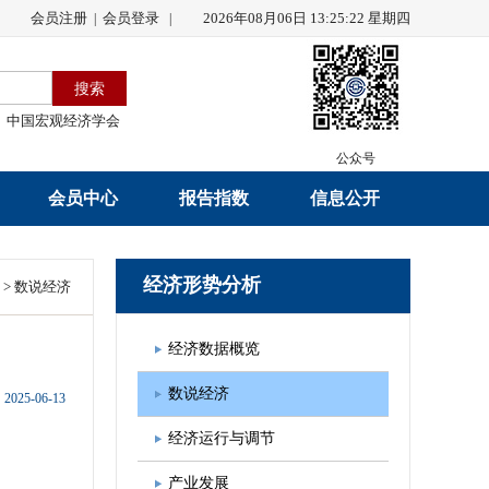
会员注册
会员登录
2026年08月06日 13:25:22 星期四
|
|
中国宏观经济学会
公众号
会员中心
报告指数
信息公开
会员名录
研究报告
学会章程
经济形势分析
>
数说经济
会员注册
学会会刊
年度工作报告
经济数据概览
入会申请
数据解读
财务工作报告
数说经济
2025-06-13
会员管理办法
指数发布
新闻发言人制度
经济运行与调节
中宏通讯
学术自律制度
产业发展