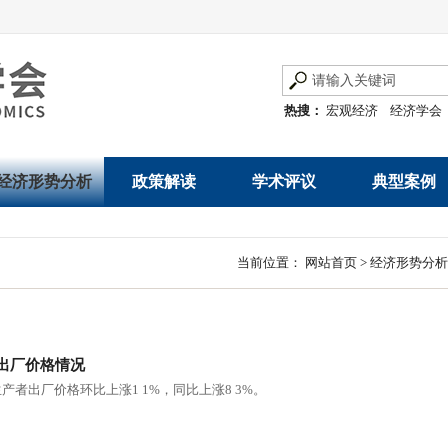
热搜：
宏观经济
经济学会
经济形势分析
政策解读
学术评议
典型案例
经济数据概览
发展改革令
优秀改革案例
地方政府
当前位置：
网站首页
>
经济形势分析
数说经济
规范性文件
世界一流企业
国有企业
经济运行与调节
规划文本
优秀论文著作
民营企业
者出厂价格情况
产业发展
公告
生产者出厂价格环比上涨1 1%，同比上涨8 3%。
创新高技术产业运
通知