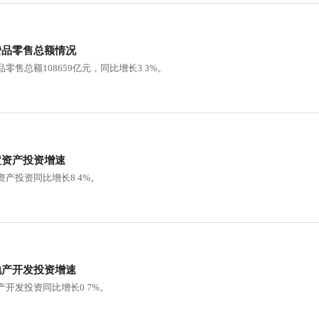
行
贸易与流通
政策图解
费品零售总额情况
价格指数
零售总额108659亿元，同比增长3 3%。
定资产投资增速
资产投资同比增长8 4%。
地产开发投资增速
产开发投资同比增长0 7%。