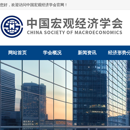
您好，欢迎访问中国宏观经济学会官网！
网站首页
学会概况
新闻资讯
经济形势
学会介绍
新闻动态
经济数据概
学术委员会
党建动态
数说经济
学会领导
学会动态
经济运行与
组织机构
会员动态
产业发展
法律顾问
地方动态
创新高技术产