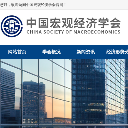
您好，欢迎访问中国宏观经济学会官网！
网站首页
学会概况
新闻资讯
经济形势
学会介绍
新闻动态
经济数据概
学术委员会
党建动态
数说经济
学会领导
学会动态
经济运行与
组织机构
会员动态
产业发展
法律顾问
地方动态
创新高技术产