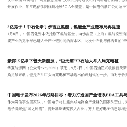
开展作业。浙江电信供图杭州地铁5G-A全覆盖，是中国电信浙江公司响应“信
3亿落子！中石化牵手佛吉亚氢能，氢能全产业链布局再提速
1月8日， 中国石化资本依托旗下氢能基金，向佛吉亚（上海）氢能投资
能产业的竞争早已进入全产业链协同的深水区。此次中石化与佛吉亚的“牵手
豪掷15亿拿下普天新能源，“巨无霸”中石油大举入局充电桩
华夏能源网（公众号hxny3060）获悉，9月7日，中国石油正式收购普
购足够果敢，也是石油巨头向充电桩市场迈出的跨越式的一步。而对于收购
中国电子发布2026年战略目标：着力打造国产全谱系EDA工具
作为网信事业国家队，中国电子将扛起集成电路全产业链的国家队责任，
电子将聚焦“国之所需”，提升基础研究投入占比，努力把好电子信息领域技