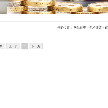
行
贸易与流通
政策图解
价格指数
当前位置：
网站首页
>
学术评议
>
优
0条
上一页
1
下一页