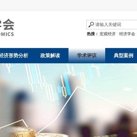
热搜：
宏观经济
经济学会
经济形势分析
政策解读
学术评议
典型案例
经济数据概览
发展改革令
优秀改革案例
地方政府
数说经济
规范性文件
世界一流企业
国有企业
经济运行与调节
规划文本
优秀论文著作
民营企业
产业发展
公告
创新高技术产业运
通知