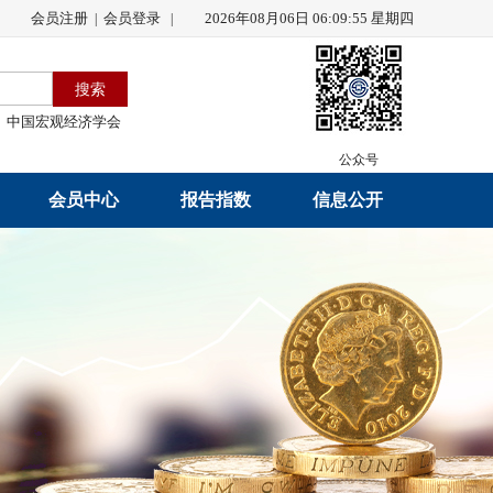
会员注册
会员登录
2026年08月06日 06:09:55 星期四
|
|
中国宏观经济学会
公众号
会员中心
报告指数
信息公开
会员名录
研究报告
学会章程
会员注册
学会会刊
年度工作报告
入会申请
数据解读
财务工作报告
会员管理办法
指数发布
新闻发言人制度
中宏通讯
学术自律制度